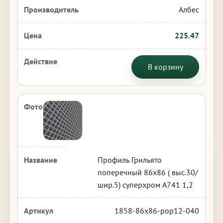
Албес
225.47
В корзину
Профиль Грильято
поперечный 86х86 ( выс.30/
шир.5) суперхром А741 1,2
1858-86x86-pop12-040