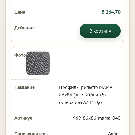
5 264.70
В корзину
Профиль Грильято МАМА
86х86 ( выс.30/шир.5)
суперхром А741 0,6
969-86x86-mama-040
Албес