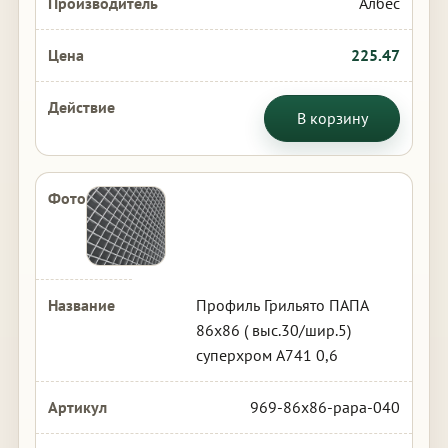
Албес
225.47
В корзину
Профиль Грильято ПАПА
86х86 ( выс.30/шир.5)
суперхром А741 0,6
969-86x86-papa-040