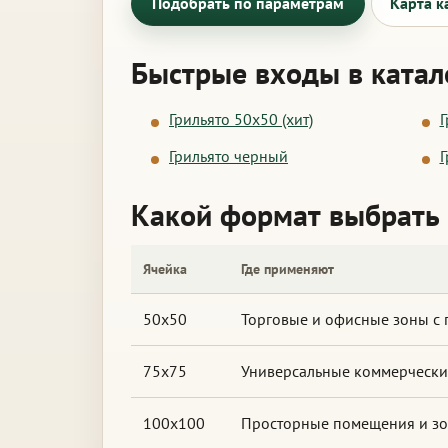
Подобрать по параметрам
Карта к
Быстрые входы в катал
Грильято 50x50 (хит)
Г
Грильято черный
Г
Какой формат выбрать
Ячейка
Где применяют
50x50
Торговые и офисные зоны с
75x75
Универсальные коммерчески
100x100
Просторные помещения и зон