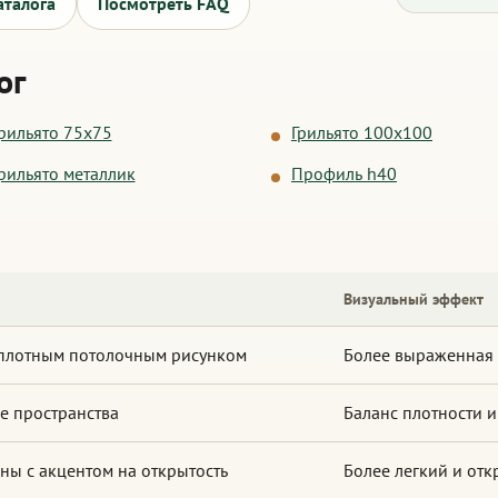
аталога
Посмотреть FAQ
ог
рильято 75x75
Грильято 100x100
рильято металлик
Профиль h40
Визуальный эффект
 плотным потолочным рисунком
Более выраженная 
е пространства
Баланс плотности и
ы с акцентом на открытость
Более легкий и от