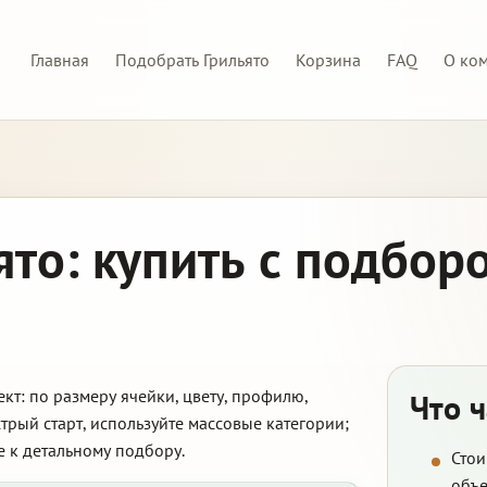
Главная
Подобрать Грильято
Корзина
FAQ
О ко
то: купить с подборо
т: по размеру ячейки, цвету, профилю,
Что 
трый старт, используйте массовые категории;
е к детальному подбору.
Стои
объе