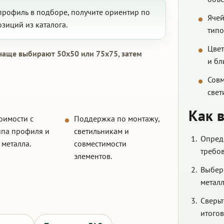
профиль в подборе, получите ориентир по
Ячей
зиций из каталога.
типо
Цвет
 чаще выбирают 50x50 или 75x75, затем
и бл
Совм
свет
Как 
тоимости с
Поддержка по монтажу,
ипа профиля и
светильникам и
Опреде
металла.
совместимости
требов
элементов.
Выбери
металл
Сверьт
итогов