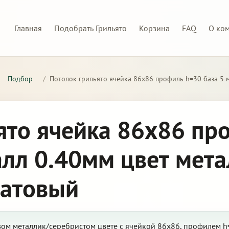
Главная
Подобрать Грильято
Корзина
FAQ
О ко
Подбор
/
Потолок грильято ячейка 86х86 профиль h=30 база 5 
ято ячейка 86х86 пр
алл 0.40мм цвет мета
матовый
ом металлик/серебристом цвете с ячейкой 86х86, профилем h=