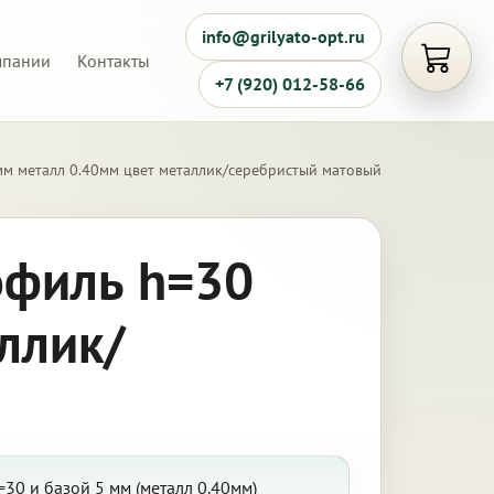
info@grilyato-opt.ru
мпании
Контакты
Открыть
+7 (920) 012-58-66
мм металл 0.40мм цвет металлик/серебристый матовый
офиль h=30
ллик/
30 и базой 5 мм (металл 0.40мм)