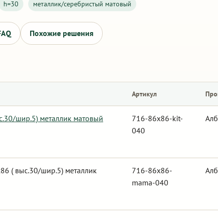
h=30
металлик/серебристый матовый
FAQ
Похожие решения
Артикул
Про
с.30/шир.5) металлик матовый
716-86x86-kit-
Алб
040
6 ( выс.30/шир.5) металлик
716-86x86-
Алб
mama-040