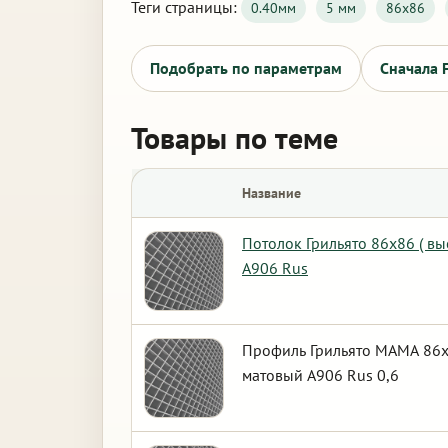
Теги страницы:
0.40мм
5 мм
86х86
Подобрать по параметрам
Сначала 
Товары по теме
Название
Потолок Грильято 86х86 ( вы
А906 Rus
Профиль Грильято МАМА 86х8
матовый А906 Rus 0,6