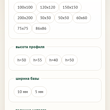
100х100
120х120
150х150
200х200
30х30
50х50
60х60
75х75
86х86
высота профиля
h=30
h=35
h=40
h=50
ширина базы
10 мм
5 мм