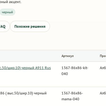
рный акцент.
черный
FAQ
Похожие решения
Артикул
Про
ыс.50/шир.10) черный А911 Rus
1367-86x86-kit-
Алб
040
6 ( выс.50/шир.10) черный
1367-86x86-
Алб
mama-040