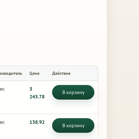
изводитель
Цена
Действие
ес
3
В корзину
243.78
ес
138.92
В корзину