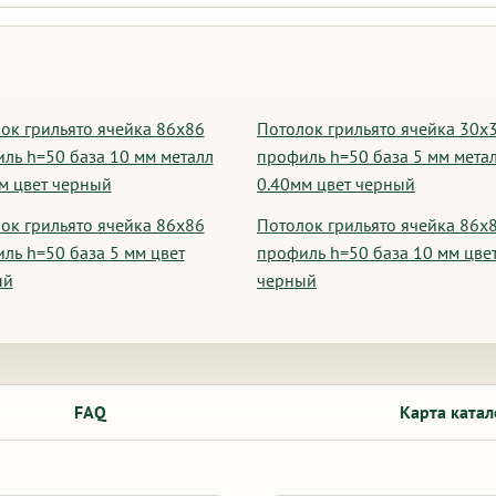
ок грильято ячейка 86х86
Потолок грильято ячейка 30х
ль h=50 база 10 мм металл
профиль h=50 база 5 мм мета
м цвет черный
0.40мм цвет черный
ок грильято ячейка 86х86
Потолок грильято ячейка 86х
ль h=50 база 5 мм цвет
профиль h=50 база 10 мм цве
ый
черный
FAQ
Карта катал