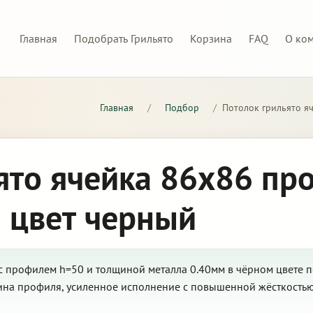
Главная
Подобрать Грильято
Корзина
FAQ
О ко
Главная
/
Подбор
/
Потолок грильято я
ято ячейка 86х86 пр
 цвет черный
с профилем h=50 и толщиной металла 0.40мм в чёрном цвете п
бина профиля, усиленное исполнение с повышенной жёсткость