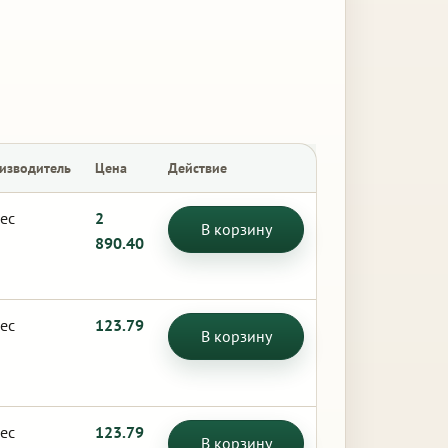
изводитель
Цена
Действие
ес
2
В корзину
890.40
ес
123.79
В корзину
ес
123.79
В корзину