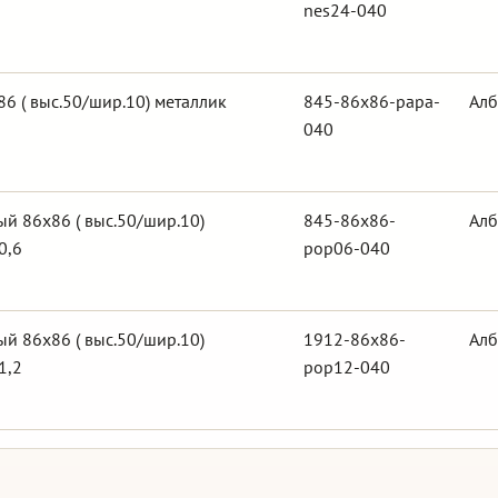
nes24-040
6 ( выс.50/шир.10) металлик
845-86x86-papa-
Алб
040
й 86х86 ( выс.50/шир.10)
845-86x86-
Алб
0,6
pop06-040
й 86х86 ( выс.50/шир.10)
1912-86x86-
Алб
1,2
pop12-040