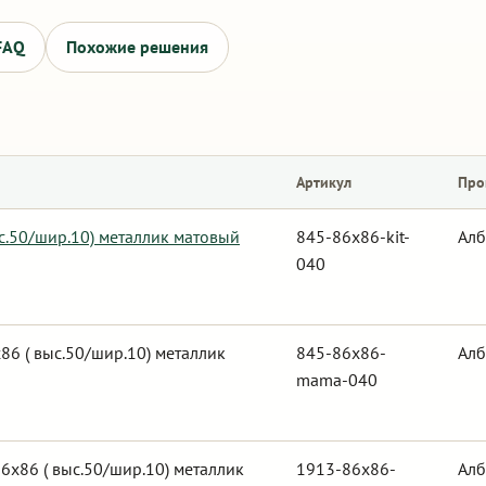
FAQ
Похожие решения
Артикул
Про
с.50/шир.10) металлик матовый
845-86x86-kit-
Алб
040
6 ( выс.50/шир.10) металлик
845-86x86-
Алб
mama-040
6х86 ( выс.50/шир.10) металлик
1913-86x86-
Алб