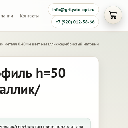
info@grilyato-opt.ru
мпании
Контакты
Открыть
+7 (920) 012-58-66
мм металл 0.40мм цвет металлик/серебристый матовый
офиль h=50
таллик/
еталлик/серебристом цвете подходит для