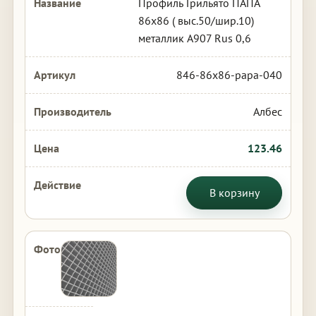
Профиль Грильято ПАПА
86х86 ( выс.50/шир.10)
металлик А907 Rus 0,6
846-86x86-papa-040
Албес
123.46
В корзину