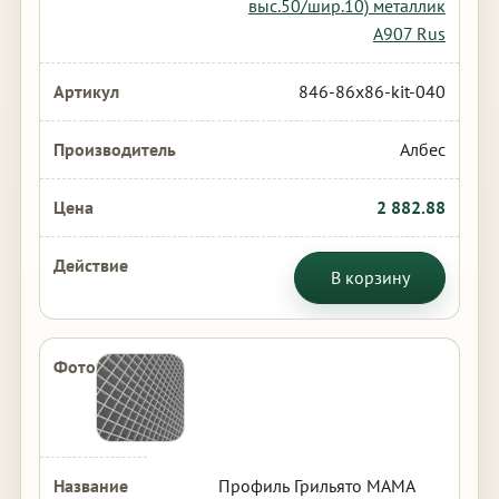
выс.50/шир.10) металлик
А907 Rus
846-86x86-kit-040
Албес
2 882.88
В корзину
Профиль Грильято МАМА