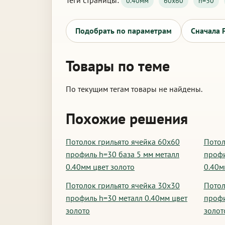
Теги страницы:
0.40мм
60х60
h=30
Подобрать по параметрам
Сначала 
Товары по теме
По текущим тегам товары не найдены.
Похожие решения
Потолок грильято ячейка 60х60
Потол
профиль h=30 база 5 мм металл
профи
0.40мм цвет золото
0.40м
Потолок грильято ячейка 30х30
Потол
профиль h=30 металл 0.40мм цвет
профи
золото
золот