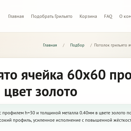
Главная
Подобрать Грильято
Корзина
FAQ
О ко
Главная
/
Подбор
/
Потолок грильято я
ято ячейка 60х60 пр
 цвет золото
с профилем h=30 и толщиной металла 0.40мм в цвете золото п
сокий профиль, усиленное исполнение с повышенной жёсткост