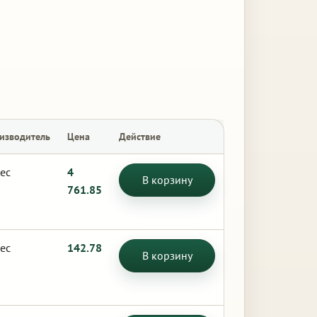
изводитель
Цена
Действие
ес
4
В корзину
761.85
ес
142.78
В корзину