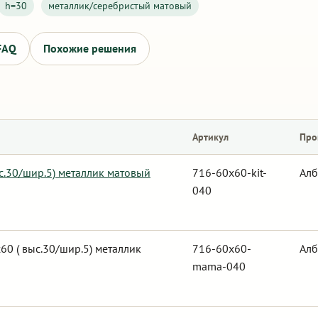
h=30
металлик/серебристый матовый
FAQ
Похожие решения
Артикул
Про
с.30/шир.5) металлик матовый
716-60x60-kit-
Алб
040
0 ( выс.30/шир.5) металлик
716-60x60-
Алб
mama-040