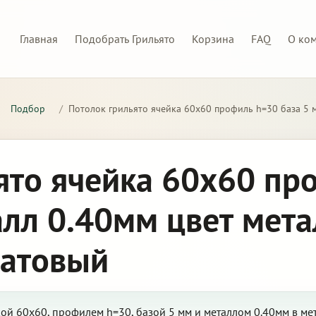
Главная
Подобрать Грильято
Корзина
FAQ
О ко
Подбор
/
Потолок грильято ячейка 60х60 профиль h=30 база 5 
ято ячейка 60х60 пр
алл 0.40мм цвет мета
матовый
кой 60х60, профилем h=30, базой 5 мм и металлом 0.40мм в м