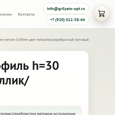
info@grilyato-opt.ru
мпании
Контакты
Открыть
+7 (920) 012-58-66
мм металл 0.40мм цвет металлик/серебристый матовый
офиль h=30
ллик/
еталлик/серебристом матовом исполнении