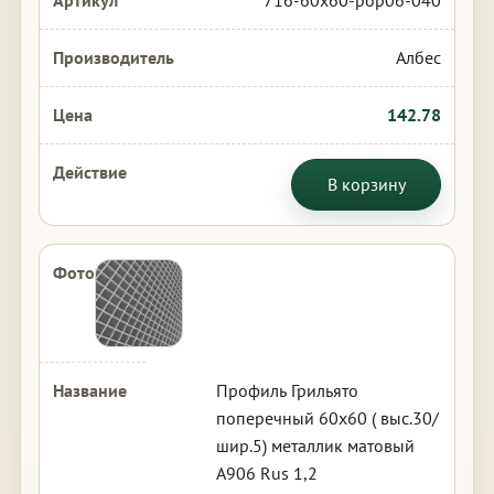
716-60x60-pop06-040
Албес
142.78
В корзину
Профиль Грильято
поперечный 60х60 ( выс.30/
шир.5) металлик матовый
А906 Rus 1,2