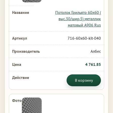
Потолок Грильято 60х60 (
выс.30/шир.5) металлик
матовый А906 Rus
716-60x60-kit-040
Албес
4 761.85
В корзину