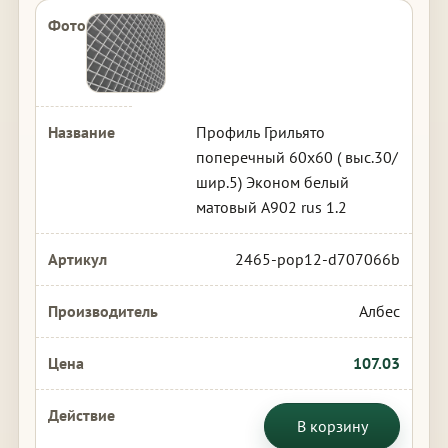
Профиль Грильято
поперечный 60х60 ( выс.30/
шир.5) Эконом белый
матовый А902 rus 1.2
2465-pop12-d707066b
Албес
107.03
В корзину