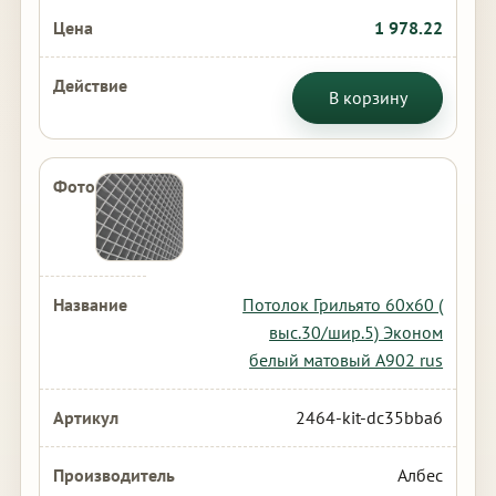
1 978.22
В корзину
Потолок Грильято 60х60 (
выс.30/шир.5) Эконом
белый матовый А902 rus
2464-kit-dc35bba6
Албес