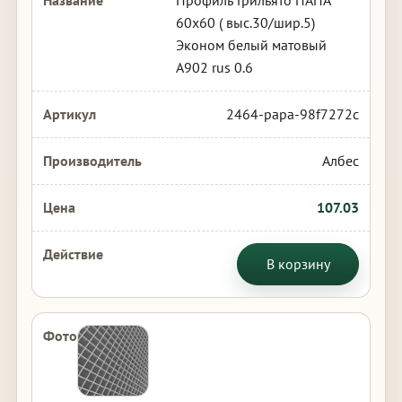
Профиль Грильято ПАПА
60х60 ( выс.30/шир.5)
Эконом белый матовый
А902 rus 0.6
2464-papa-98f7272c
Албес
107.03
В корзину