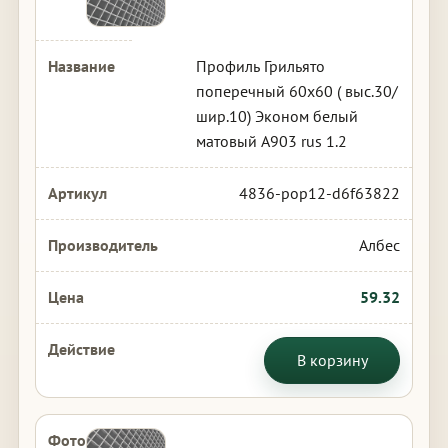
Профиль Грильято
поперечный 60х60 ( выс.30/
шир.10) Эконом белый
матовый А903 rus 1.2
4836-pop12-d6f63822
Албес
59.32
В корзину