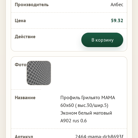
Албес
59.32
В корзину
Профиль Грильято МАМА
60х60 ( выс.30/шир.5)
Эконом белый матовый
А902 rus 0.6
2464-mama-dcb8693f