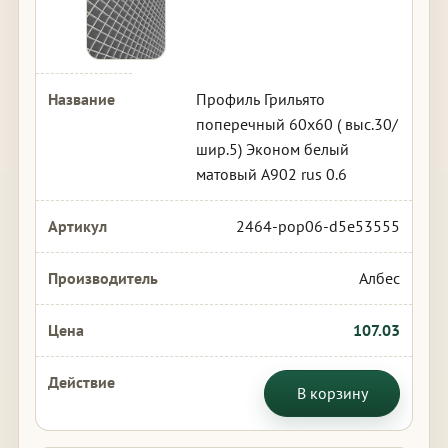
Профиль Грильято
поперечный 60х60 ( выс.30/
шир.5) Эконом белый
матовый А902 rus 0.6
2464-pop06-d5e53555
Албес
107.03
В корзину