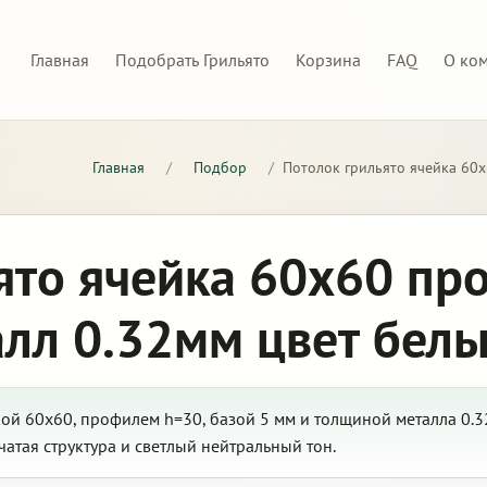
Главная
Подобрать Грильято
Корзина
FAQ
О ко
Главная
/
Подбор
/
Потолок грильято ячейка 60х
ято ячейка 60х60 пр
алл 0.32мм цвет бел
ой 60х60, профилем h=30, базой 5 мм и толщиной металла 0.3
чатая структура и светлый нейтральный тон.