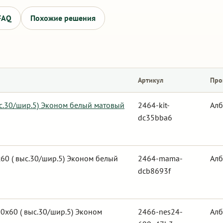
FAQ
Похожие решения
Артикул
Про
ыс.30/шир.5) Эконом белый матовый
2464-kit-
Алб
dc35bba6
0 ( выс.30/шир.5) Эконом белый
2464-mama-
Алб
dcb8693f
0х60 ( выс.30/шир.5) Эконом
2466-nes24-
Алб