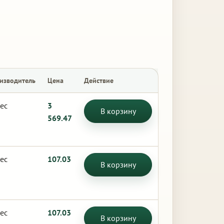
изводитель
Цена
Действие
ес
3
В корзину
569.47
ес
107.03
В корзину
ес
107.03
В корзину