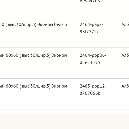
699a47b3
0 ( выс.30/шир.5) Эконом белый
2464-papa-
Алб
98f7272c
й 60х60 ( выс.30/шир.5) Эконом
2464-pop06-
Алб
d5e53555
й 60х60 ( выс.30/шир.5) Эконом
2465-pop12-
Алб
d707066b