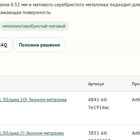
алла 0.32 мм и матового серебристого металлика подходит для
ражающая поверхность.
металлик/серебристый матовый
FAQ
Похожие решения
Артикул
Про
ыс.30/шир.10) Эконом металлик
4841-kit-
Алб
5e191dac
с.30/шир.5) Эконом металлик
3851-kit-
Алб