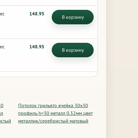
ес
148.95
В корзину
ес
148.95
В корзину
30
Потолок грильято ячейка 30х30
лл
профиль h=30 металл 0.32мм цвет
истый
металлик/серебристый матовый