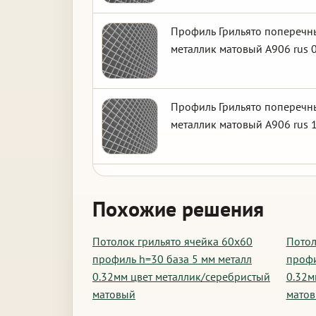
Профиль Грильято поперечны
металлик матовый А906 rus 0
Профиль Грильято поперечны
металлик матовый А906 rus 1
Похожие решения
Потолок грильято ячейка 60х60
Потол
профиль h=30 база 5 мм металл
профи
0.32мм цвет металлик/серебристый
0.32м
матовый
мато