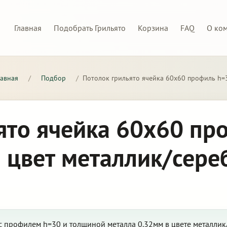
Главная
Подобрать Грильято
Корзина
FAQ
О ко
лавная
/
Подбор
/
Потолок грильято ячейка 60х60 профиль h=
ято ячейка 60х60 пр
 цвет металлик/сере
с профилем h=30 и толщиной металла 0.32мм в цвете металли