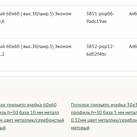
й 60х60 ( выс.30/шир.5) Эконом
3851-pop06-
Алб
,6
9adc19ae
й 60х60 ( выс.30/шир.5) Эконом
3852-pop12-
Алб
,2
6d02f4bc
ок грильято ячейка 60х60
Потолок грильято ячейка 30х
ль h=30 база 10 мм металл
профиль h=30 база 5 мм мета
м цвет металлик/серебристый
0.32мм цвет металлик/серебр
вый
матовый