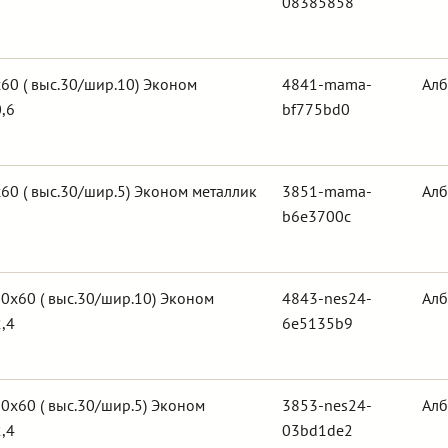
08385858
0 ( выс.30/шир.10) Эконом
4841-mama-
Алб
,6
bf775bd0
0 ( выс.30/шир.5) Эконом металлик
3851-mama-
Алб
b6e3700c
0х60 ( выс.30/шир.10) Эконом
4843-nes24-
Алб
,4
6e5135b9
0х60 ( выс.30/шир.5) Эконом
3853-nes24-
Алб
,4
03bd1de2