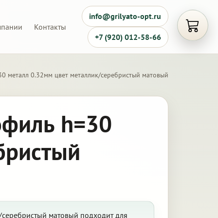
info@grilyato-opt.ru
мпании
Контакты
Открыть
+7 (920) 012-58-66
30 металл 0.32мм цвет металлик/серебристый матовый
офиль h=30
бристый
к/серебристый матовый подходит для