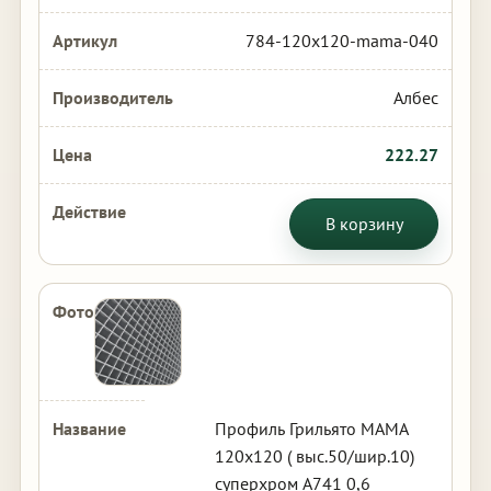
784-120x120-mama-040
Албес
222.27
В корзину
Профиль Грильято МАМА
120х120 ( выс.50/шир.10)
суперхром А741 0,6