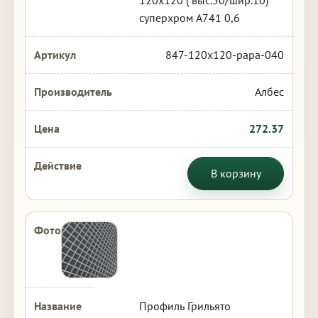
120х120 ( выс.50/шир.10)
суперхром А741 0,6
847-120x120-papa-040
Албес
272.37
В корзину
Профиль Грильято