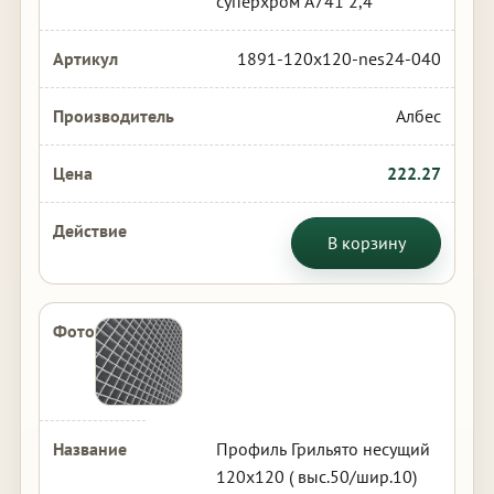
суперхром А741 2,4
1891-120x120-nes24-040
Албес
222.27
В корзину
Профиль Грильято несущий
120х120 ( выс.50/шир.10)