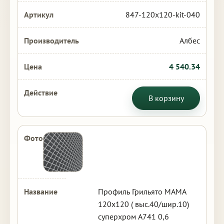
847-120x120-kit-040
Албес
4 540.34
В корзину
Профиль Грильято МАМА
120х120 ( выс.40/шир.10)
суперхром А741 0,6