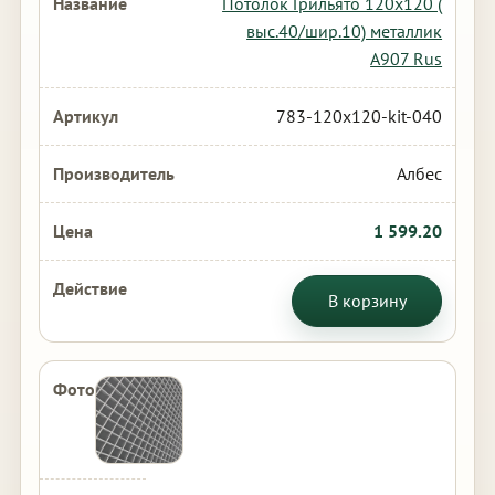
Потолок Грильято 120х120 (
выс.40/шир.10) металлик
А907 Rus
783-120x120-kit-040
Албес
1 599.20
В корзину