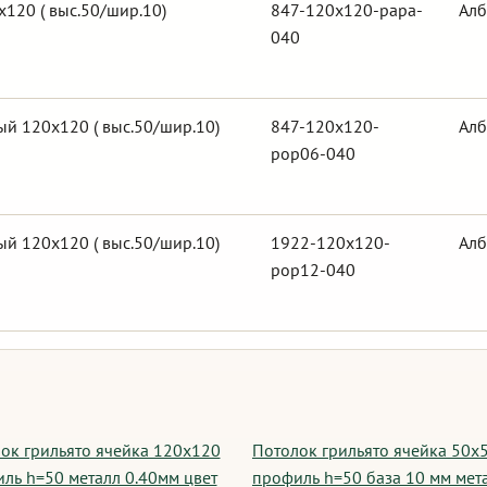
120 ( выс.50/шир.10)
847-120x120-papa-
Алб
040
й 120х120 ( выс.50/шир.10)
847-120x120-
Алб
pop06-040
й 120х120 ( выс.50/шир.10)
1922-120x120-
Алб
pop12-040
ок грильято ячейка 120х120
Потолок грильято ячейка 50х
ль h=50 металл 0.40мм цвет
профиль h=50 база 10 мм мет