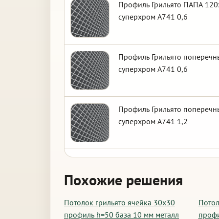
Профиль Грильято ПАПА 120х
суперхром А741 0,6
Профиль Грильято поперечны
суперхром А741 0,6
Профиль Грильято поперечны
суперхром А741 1,2
Похожие решения
Потолок грильято ячейка 30х30
Потол
профиль h=50 база 10 мм металл
профи