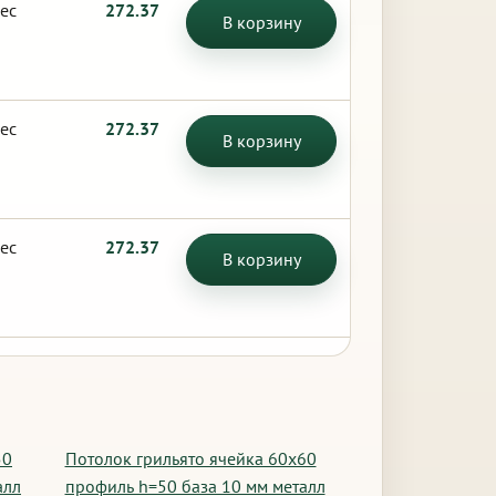
ес
272.37
В корзину
ес
272.37
В корзину
ес
272.37
В корзину
50
Потолок грильято ячейка 60х60
алл
профиль h=50 база 10 мм металл