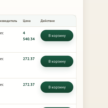
изводитель
Цена
Действие
ес
4
В корзину
540.34
ес
272.37
В корзину
ес
272.37
В корзину