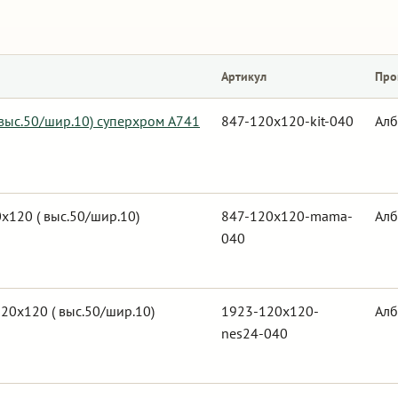
Артикул
Про
 выс.50/шир.10) суперхром А741
847-120x120-kit-040
Алб
120 ( выс.50/шир.10)
847-120x120-mama-
Алб
040
20х120 ( выс.50/шир.10)
1923-120x120-
Алб
nes24-040