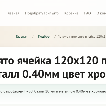
Главная
Подобрать Грильято
Корзина
FAQ
О ко
Главная
/
Подбор
/
Потолок грильято ячейка 120х1
ято ячейка 120х120 
талл 0.40мм цвет хр
0 с профилем h=50, базой 10 мм и металлом 0.40мм в хромов