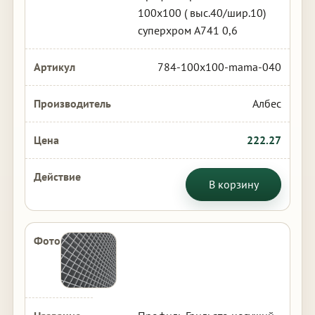
100х100 ( выс.40/шир.10)
суперхром А741 0,6
784-100x100-mama-040
Албес
222.27
В корзину