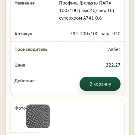
Профиль Грильято ПАПА
100х100 ( выс.40/шир.10)
суперхром А741 0,6
784-100x100-papa-040
Албес
222.27
В корзину