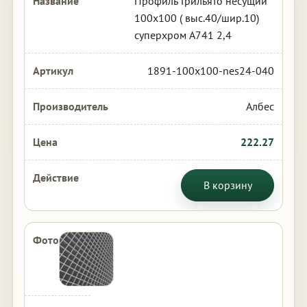
Профиль Грильято несущий
100х100 ( выс.40/шир.10)
суперхром А741 2,4
1891-100x100-nes24-040
Албес
222.27
В корзину