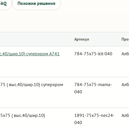
FAQ
Похожие решения
Артикул
Про
ыс.40/шир.10) суперхром А741
784-75x75-kit-040
Алб
5 ( выс.40/шир.10) суперхром
784-75x75-mama-
Алб
040
5х75 ( выс.40/шир.10)
1891-75x75-nes24-
Алб
040