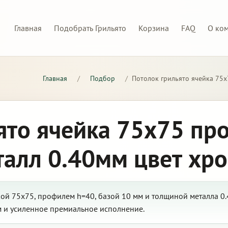
Главная
Подобрать Грильято
Корзина
FAQ
О ко
Главная
/
Подбор
/
Потолок грильято ячейка 75х
ято ячейка 75х75 пр
талл 0.40мм цвет хр
кой 75х75, профилем h=40, базой 10 мм и толщиной металла 0.
м и усиленное премиальное исполнение.