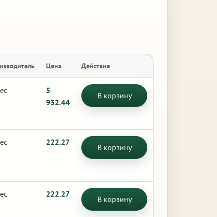
изводитель
Цена
Действие
ес
5
В корзину
932.44
ес
222.27
В корзину
ес
222.27
В корзину