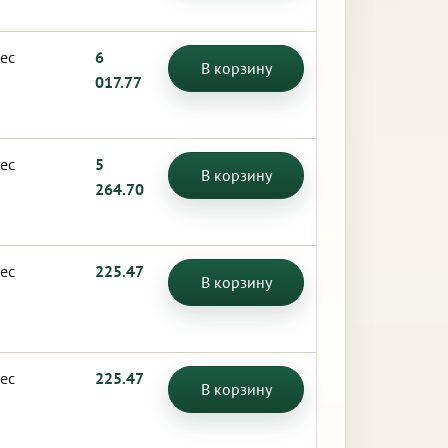
ес
6
В корзину
017.77
ес
5
В корзину
264.70
ес
225.47
В корзину
ес
225.47
В корзину