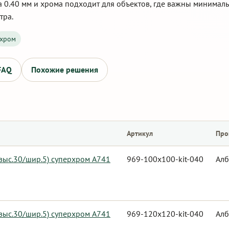
а 0.40 мм и хрома подходит для объектов, где важны минималь
тра.
хром
FAQ
Похожие решения
Артикул
Про
 выс.30/шир.5) суперхром А741
969-100x100-kit-040
Алб
 выс.30/шир.5) суперхром А741
969-120x120-kit-040
Алб