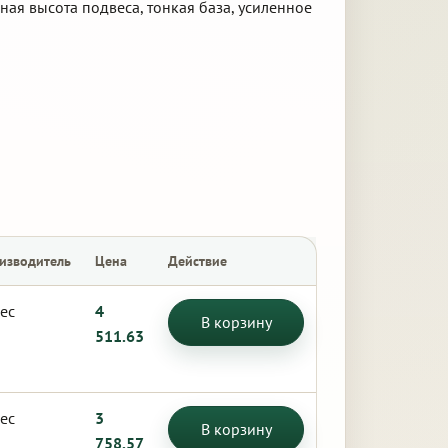
ная высота подвеса, тонкая база, усиленное
изводитель
Цена
Действие
ес
4
В корзину
511.63
ес
3
В корзину
758.57