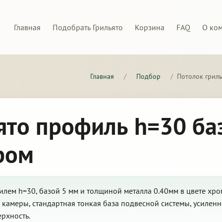
Главная
Подобрать Грильято
Корзина
FAQ
О ко
Главная
/
Подбор
/
Потолок гриль
ято профиль h=30 ба
ром
лем h=30, базой 5 мм и толщиной металла 0.40мм в цвете хро
камеры, стандартная тонкая база подвесной системы, усилен
рхность.