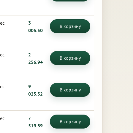
ес
3
В корзину
005.50
ес
2
В корзину
256.94
ес
9
В корзину
025.52
ес
7
В корзину
519.39