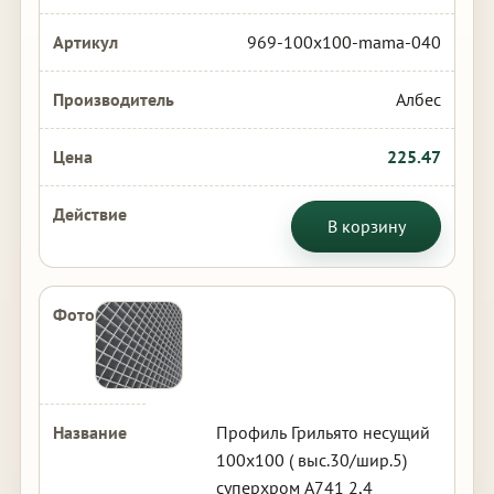
969-100x100-mama-040
Албес
225.47
В корзину
Профиль Грильято несущий
100х100 ( выс.30/шир.5)
суперхром А741 2,4