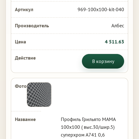
969-100x100-kit-040
Албес
4 511.63
В корзину
Профиль Грильято МАМА
100х100 ( выс.30/шир.5)
суперхром А741 0,6