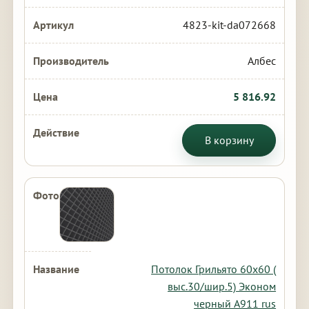
4823-kit-da072668
Албес
5 816.92
В корзину
Потолок Грильято 60х60 (
выс.30/шир.5) Эконом
черный А911 rus