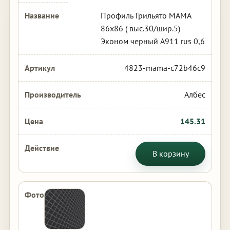
Профиль Грильято МАМА
86х86 ( выс.30/шир.5)
Эконом черный А911 rus 0,6
4823-mama-c72b46c9
Албес
145.31
В корзину