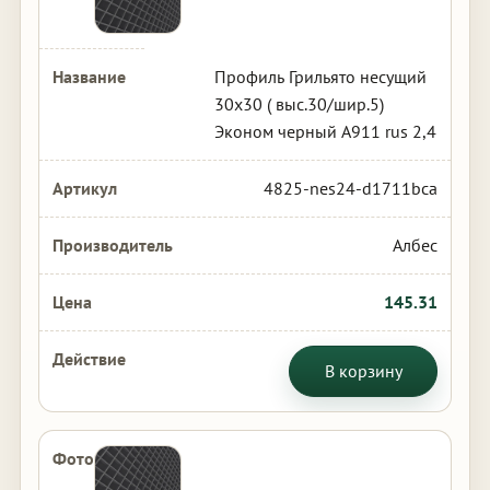
Профиль Грильято несущий
30х30 ( выс.30/шир.5)
Эконом черный А911 rus 2,4
4825-nes24-d1711bca
Албес
145.31
В корзину