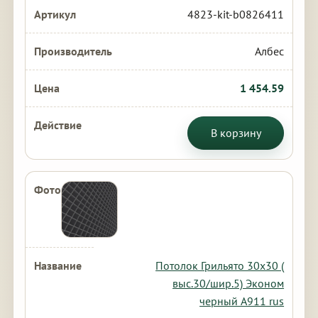
4823-kit-b0826411
Албес
1 454.59
В корзину
Потолок Грильято 30х30 (
выс.30/шир.5) Эконом
черный А911 rus