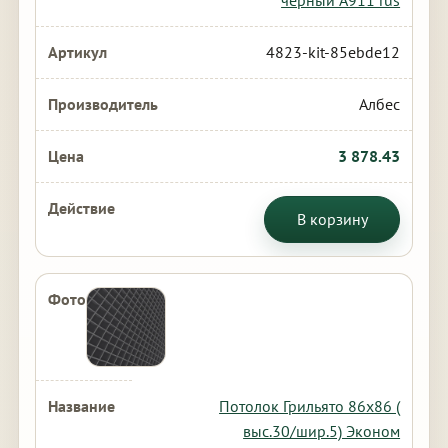
черный А911 rus
4823-kit-85ebde12
Албес
3 878.43
В корзину
Потолок Грильято 86х86 (
выс.30/шир.5) Эконом