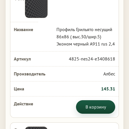
Профиль Грильято несущий
86х86 ( выс.30/шир.5)
Эконом черный А911 rus 2,4
4825-nes24-e3408618
Албес
145.31
В корзину