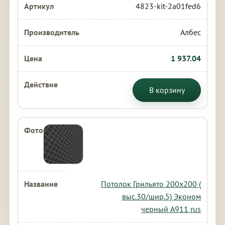
4823-kit-2a01fed6
Албес
1 937.04
В корзину
Потолок Грильято 200х200 (
выс.30/шир.5) Эконом
черный А911 rus