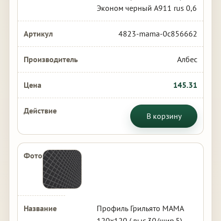
Эконом черный А911 rus 0,6
4823-mama-0c856662
Албес
145.31
В корзину
Профиль Грильято МАМА
120х120 ( выс.30/шир.5)