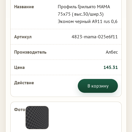
Профиль Грильято МАМА
75х75 ( выс.30/шир.5)
Эконом черный А911 rus 0,6
4823-mama-025e6f11
Албес
145.31
В корзину