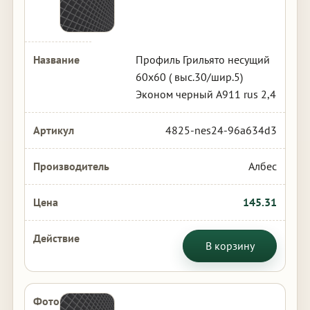
Профиль Грильято несущий
60х60 ( выс.30/шир.5)
Эконом черный А911 rus 2,4
4825-nes24-96a634d3
Албес
145.31
В корзину