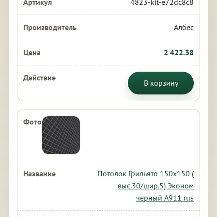
4823-kit-e72dc8c8
Албес
2 422.38
В корзину
Потолок Грильято 150х150 (
выс.30/шир.5) Эконом
черный А911 rus