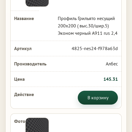
Профиль Грильято несущий
200х200 ( выс.30/шир.5)
Эконом черный А911 rus 2,4
4825-nes24-f978a63d
Албес
145.31
В корзину