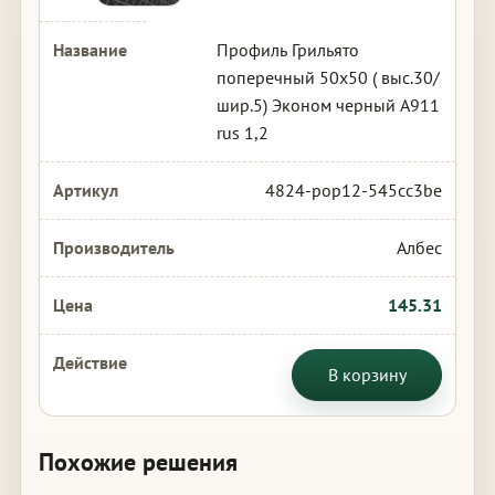
Профиль Грильято
поперечный 50х50 ( выс.30/
шир.5) Эконом черный А911
rus 1,2
4824-pop12-545cc3be
Албес
145.31
В корзину
Похожие решения