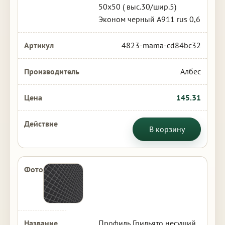
50х50 ( выс.30/шир.5)
Эконом черный А911 rus 0,6
4823-mama-cd84bc32
Албес
145.31
В корзину
Профиль Грильято несущий