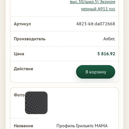
выс.30/шир.5) Эконом
черный А911 rus
4823-kit-da072668
Албес
5 816.92
В корзину
Профиль Грильято МАМА