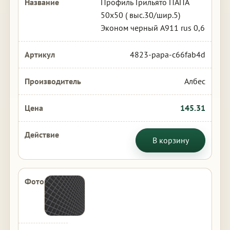
Профиль Грильято ПАПА
50х50 ( выс.30/шир.5)
Эконом черный А911 rus 0,6
4823-papa-c66fab4d
Албес
145.31
В корзину