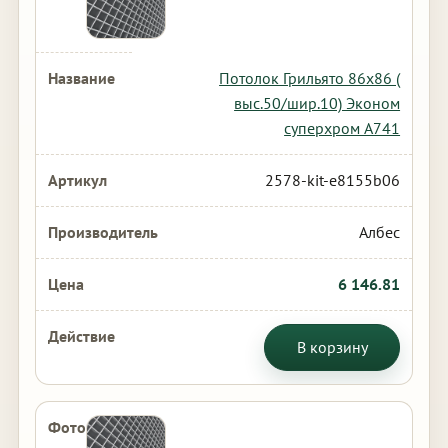
Потолок Грильято 86х86 (
выс.50/шир.10) Эконом
суперхром А741
2578-kit-e8155b06
Албес
6 146.81
В корзину