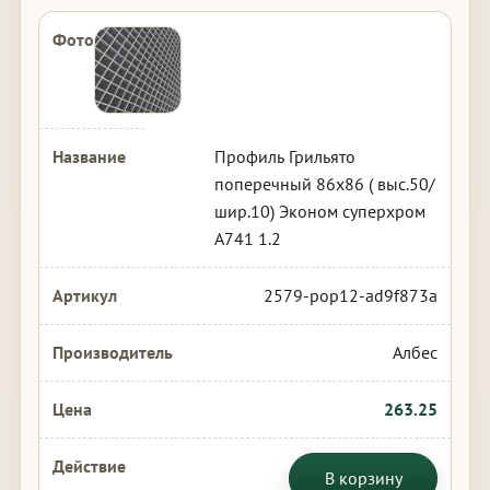
Профиль Грильято
поперечный 86х86 ( выс.50/
шир.10) Эконом суперхром
А741 1.2
2579-pop12-ad9f873a
Албес
263.25
В корзину