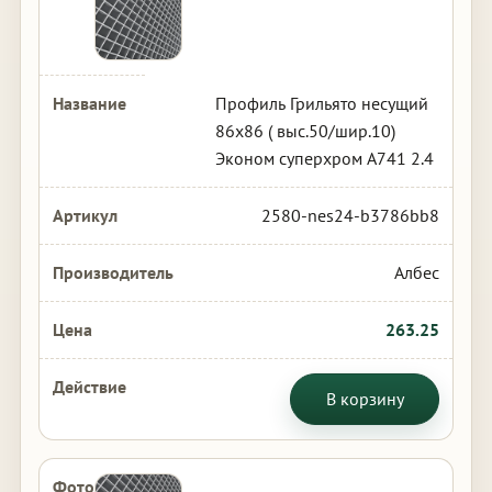
Профиль Грильято несущий
86х86 ( выс.50/шир.10)
Эконом суперхром А741 2.4
2580-nes24-b3786bb8
Албес
263.25
В корзину