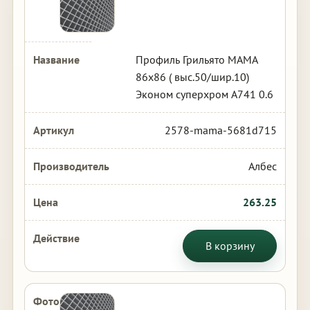
Профиль Грильято МАМА
86х86 ( выс.50/шир.10)
Эконом суперхром А741 0.6
2578-mama-5681d715
Албес
263.25
В корзину