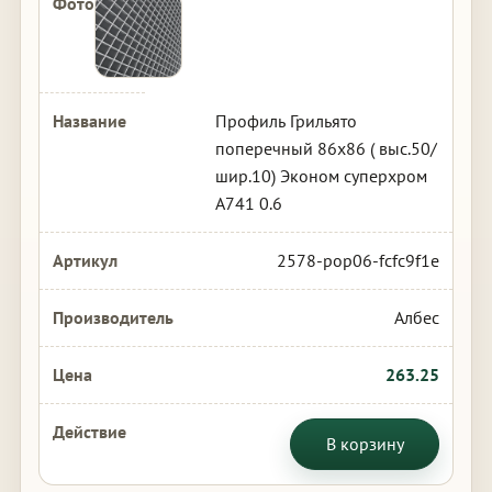
Профиль Грильято
поперечный 86х86 ( выс.50/
шир.10) Эконом суперхром
А741 0.6
2578-pop06-fcfc9f1e
Албес
263.25
В корзину