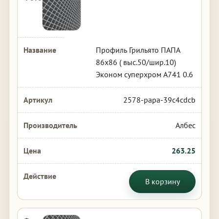
Профиль Грильято ПАПА
86х86 ( выс.50/шир.10)
Эконом суперхром А741 0.6
2578-papa-39c4cdcb
Албес
263.25
В корзину