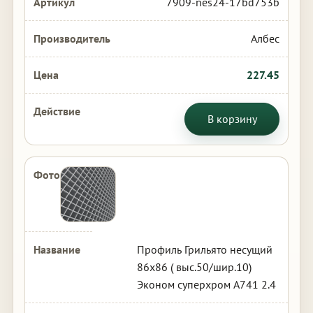
7909-nes24-17bd753b
Албес
227.45
В корзину
Профиль Грильято несущий
86х86 ( выс.50/шир.10)
Эконом суперхром А741 2.4