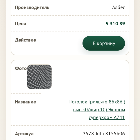
Албес
5 310.89
В корзину
Потолок Грильято 86х86 (
выс.50/шир.10) Эконом
суперхром А741
2578-kit-e8155b06