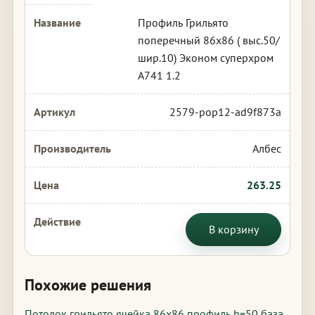
Профиль Грильято
поперечный 86х86 ( выс.50/
шир.10) Эконом суперхром
А741 1.2
2579-pop12-ad9f873a
Албес
263.25
В корзину
Похожие решения
Потолок грильято ячейка 86х86 профиль h=50 база