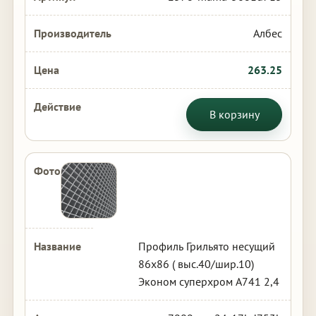
Албес
263.25
В корзину
Профиль Грильято несущий
86х86 ( выс.40/шир.10)
Эконом суперхром А741 2,4