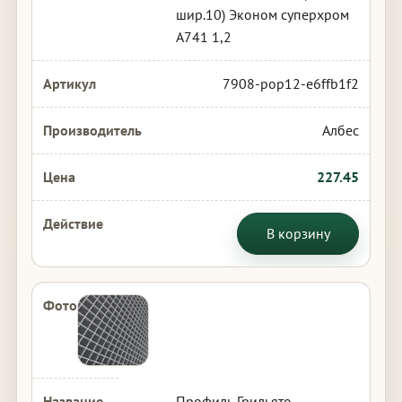
шир.10) Эконом суперхром
А741 1,2
7908-pop12-e6ffb1f2
Албес
227.45
В корзину
Профиль Грильято