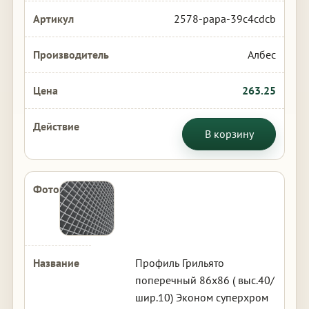
2578-papa-39c4cdcb
Албес
263.25
В корзину
Профиль Грильято
поперечный 86х86 ( выс.40/
шир.10) Эконом суперхром