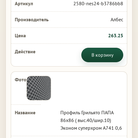
2580-nes24-b3786bb8
Албес
263.25
В корзину
Профиль Грильято ПАПА
86х86 ( выс.40/шир.10)
Эконом суперхром А741 0,6