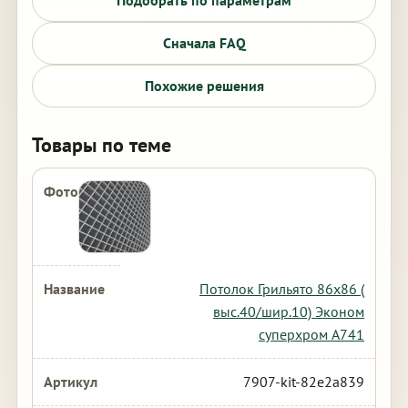
Подобрать по параметрам
Сначала FAQ
Похожие решения
Товары по теме
Потолок Грильято 86х86 (
выс.40/шир.10) Эконом
суперхром А741
7907-kit-82e2a839