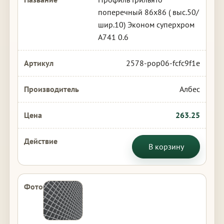
поперечный 86х86 ( выс.50/
шир.10) Эконом суперхром
А741 0.6
2578-pop06-fcfc9f1e
Албес
263.25
В корзину