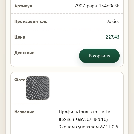
7907-papa-134d9c8b
Албес
227.45
В корзину
Профиль Грильято ПАПА
86х86 ( выс.50/шир.10)
Эконом суперхром А741 0.6