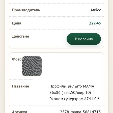
Албес
227.45
В корзину
Профиль Грильято МАМА
86х86 ( выс.50/шир.10)
Эконом суперхром А741 0.6
2578-mama-5681d715