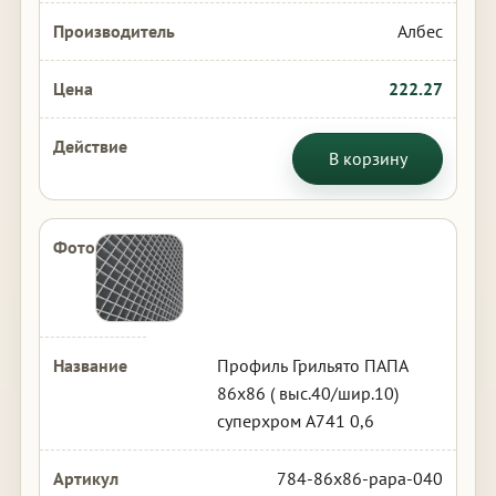
Албес
222.27
В корзину
Профиль Грильято ПАПА
86х86 ( выс.40/шир.10)
суперхром А741 0,6
784-86x86-papa-040