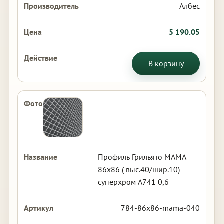
Албес
5 190.05
В корзину
Профиль Грильято МАМА
86х86 ( выс.40/шир.10)
суперхром А741 0,6
784-86x86-mama-040