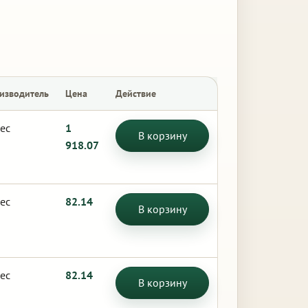
изводитель
Цена
Действие
ес
1
В корзину
918.07
ес
82.14
В корзину
ес
82.14
В корзину