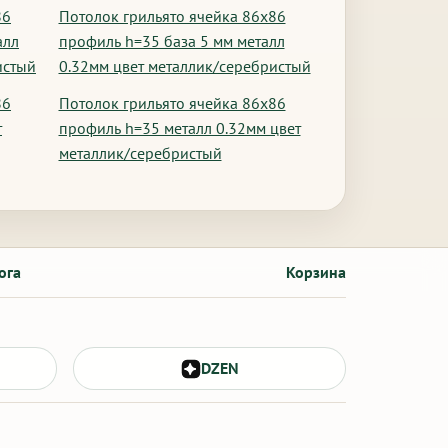
86
Потолок грильято ячейка 86х86
алл
профиль h=35 база 5 мм металл
истый
0.32мм цвет металлик/серебристый
86
Потолок грильято ячейка 86х86
т
профиль h=35 металл 0.32мм цвет
металлик/серебристый
ога
Корзина
DZEN