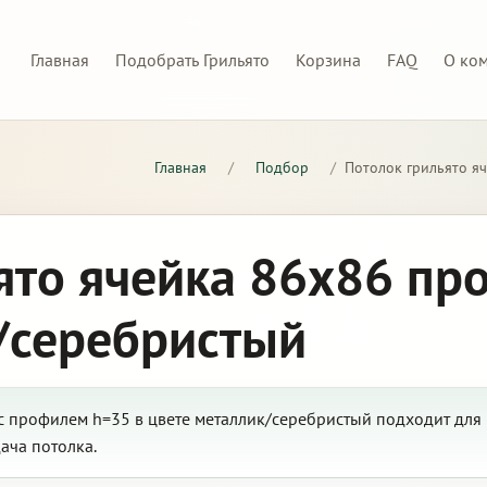
Главная
Подобрать Грильято
Корзина
FAQ
О ко
Главная
/
Подбор
/
Потолок грильято я
ято ячейка 86х86 пр
/серебристый
с профилем h=35 в цвете металлик/серебристый подходит для 
ача потолка.