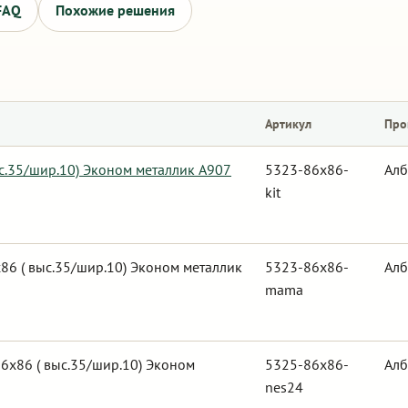
FAQ
Похожие решения
Артикул
Про
ыс.35/шир.10) Эконом металлик А907
5323-86x86-
Алб
kit
6 ( выс.35/шир.10) Эконом металлик
5323-86x86-
Алб
mama
6х86 ( выс.35/шир.10) Эконом
5325-86x86-
Алб
nes24