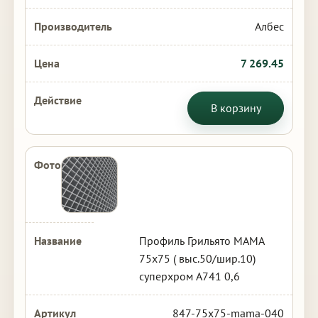
Албес
7 269.45
В корзину
Профиль Грильято МАМА
75х75 ( выс.50/шир.10)
суперхром А741 0,6
847-75x75-mama-040