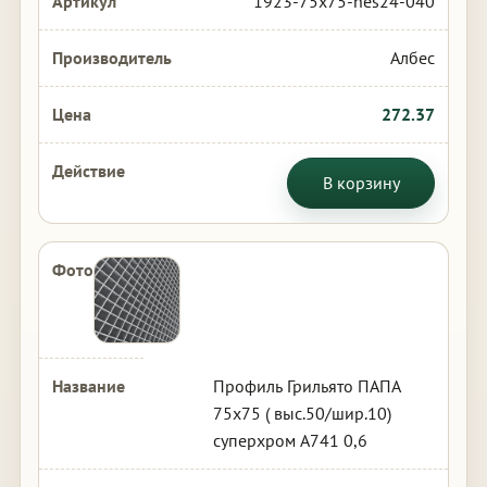
1923-75x75-nes24-040
Албес
272.37
В корзину
Профиль Грильято ПАПА
75х75 ( выс.50/шир.10)
суперхром А741 0,6