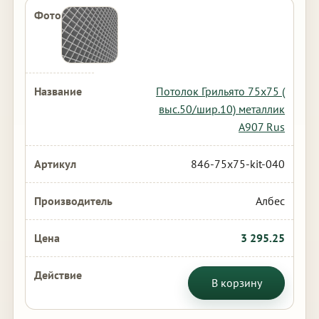
Потолок Грильято 75х75 (
выс.50/шир.10) металлик
А907 Rus
846-75x75-kit-040
Албес
3 295.25
В корзину