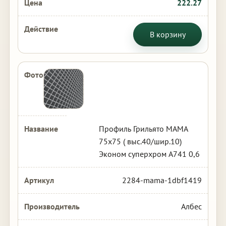
222.27
В корзину
Профиль Грильято МАМА
75х75 ( выс.40/шир.10)
Эконом суперхром А741 0,6
2284-mama-1dbf1419
Албес