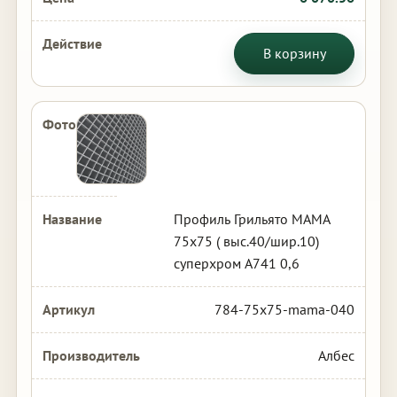
В корзину
Профиль Грильято МАМА
75х75 ( выс.40/шир.10)
суперхром А741 0,6
784-75x75-mama-040
Албес