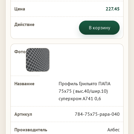
227.45
В корзину
Профиль Грильято ПАПА
75х75 ( выс.40/шир.10)
суперхром А741 0,6
784-75x75-papa-040
Албес