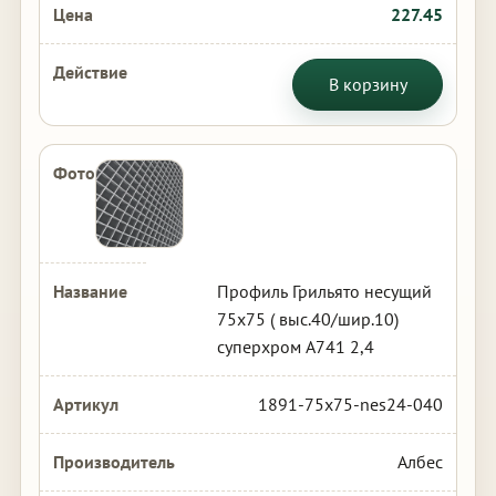
227.45
В корзину
Профиль Грильято несущий
75х75 ( выс.40/шир.10)
суперхром А741 2,4
1891-75x75-nes24-040
Албес