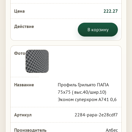
222.27
В корзину
Профиль Грильято ПАПА
75х75 ( выс.40/шир.10)
Эконом суперхром А741 0,6
2284-papa-2e28cdf7
Албес