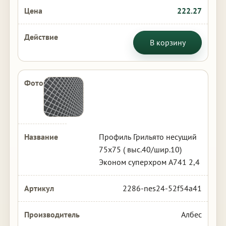
222.27
В корзину
Профиль Грильято несущий
75х75 ( выс.40/шир.10)
Эконом суперхром А741 2,4
2286-nes24-52f54a41
Албес