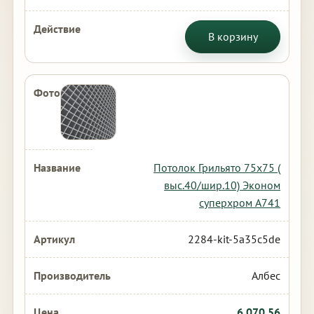
В корзину
Потолок Грильято 75х75 (
выс.40/шир.10) Эконом
суперхром А741
2284-kit-5a35c5de
Албес
6 070.56