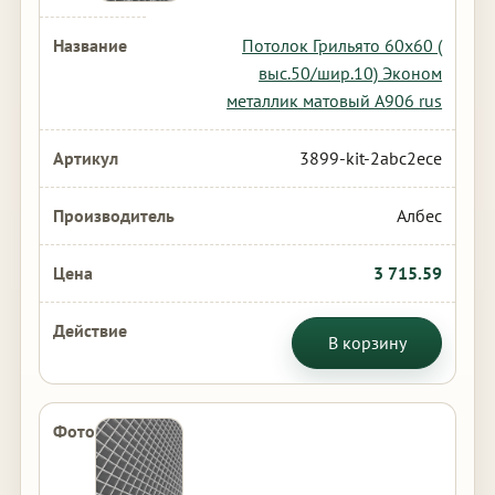
Потолок Грильято 60х60 (
выс.50/шир.10) Эконом
металлик матовый А906 rus
3899-kit-2abc2ece
Албес
3 715.59
В корзину