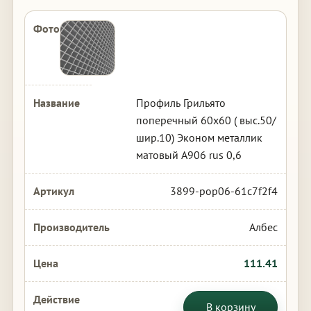
Профиль Грильято
поперечный 60х60 ( выс.50/
шир.10) Эконом металлик
матовый А906 rus 0,6
3899-pop06-61c7f2f4
Албес
111.41
В корзину