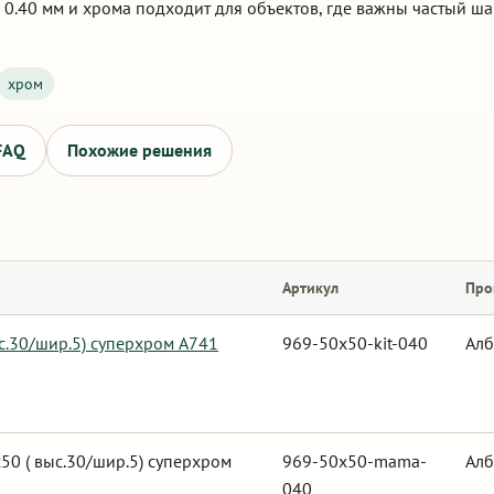
 0.40 мм и хрома подходит для объектов, где важны частый ша
хром
FAQ
Похожие решения
Артикул
Про
с.30/шир.5) суперхром А741
969-50x50-kit-040
Алб
0 ( выс.30/шир.5) суперхром
969-50x50-mama-
Алб
040