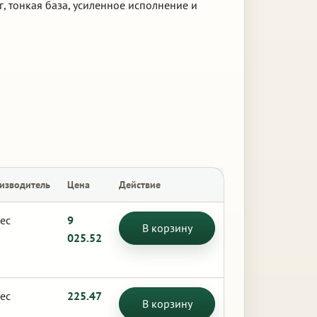
г, тонкая база, усиленное исполнение и
изводитель
Цена
Действие
ес
9
В корзину
025.52
ес
225.47
В корзину