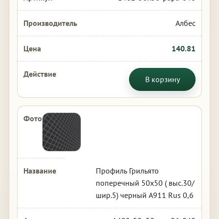
Албес
140.81
В корзину
Профиль Грильято
поперечный 50х50 ( выс.30/
шир.5) черный А911 Rus 0,6