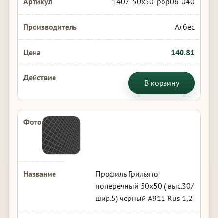
1402-50x50-pop06-040
Албес
140.81
В корзину
Профиль Грильято
поперечный 50х50 ( выс.30/
шир.5) черный А911 Rus 1,2