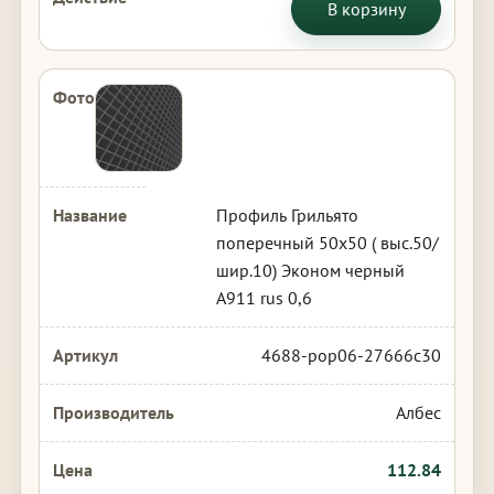
В корзину
Профиль Грильято
поперечный 50х50 ( выс.50/
шир.10) Эконом черный
А911 rus 0,6
4688-pop06-27666c30
Албес
112.84