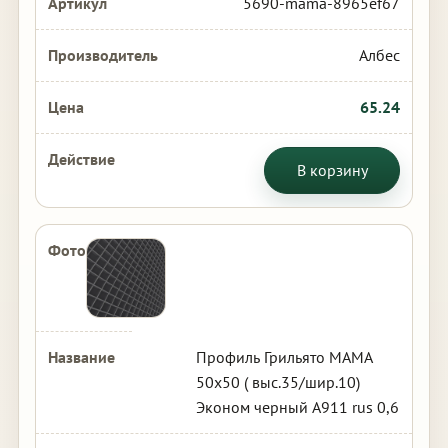
5690-mama-8965ef67
Албес
65.24
В корзину
Профиль Грильято МАМА
50х50 ( выс.35/шир.10)
Эконом черный А911 rus 0,6