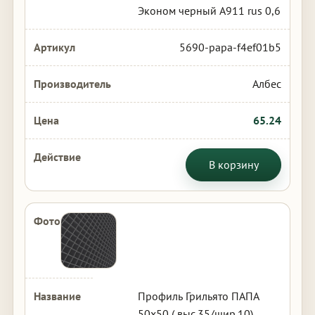
Эконом черный А911 rus 0,6
5690-papa-f4ef01b5
Албес
65.24
В корзину
Профиль Грильято ПАПА
50х50 ( выс.35/шир.10)