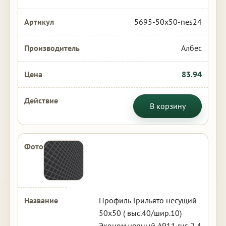
5695-50x50-nes24
Албес
83.94
В корзину
Профиль Грильято несущий
50х50 ( выс.40/шир.10)
Эконом черный А911 rus 2,4