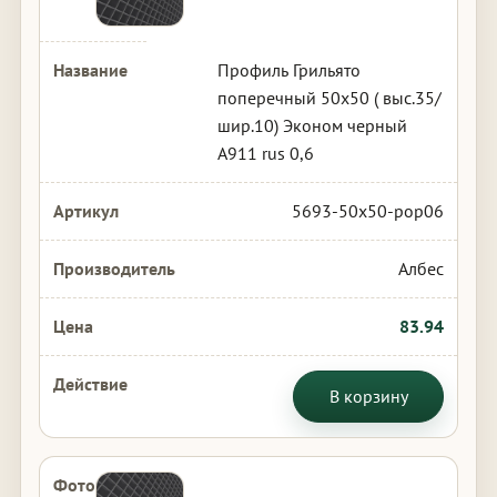
Профиль Грильято
поперечный 50х50 ( выс.35/
шир.10) Эконом черный
А911 rus 0,6
5693-50x50-pop06
Албес
83.94
В корзину