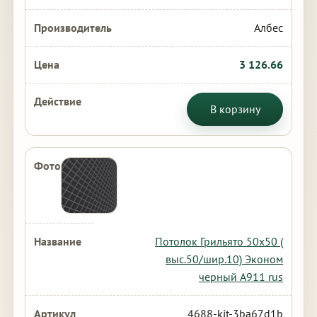
Албес
3 126.66
В корзину
Потолок Грильято 50х50 (
выс.50/шир.10) Эконом
черный А911 rus
4688-kit-3ba67d1b