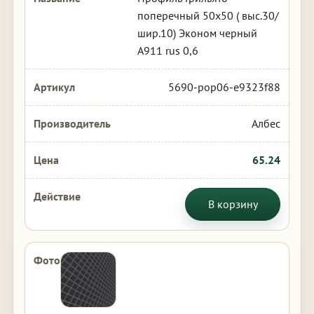
поперечный 50х50 ( выс.30/
шир.10) Эконом черный
А911 rus 0,6
5690-pop06-e9323f88
Албес
65.24
В корзину