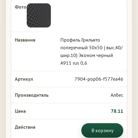
Профиль Грильято
поперечный 50х50 ( выс.40/
шир.10) Эконом черный
А911 rus 0,6
7904-pop06-f577ea46
Албес
78.11
В корзину