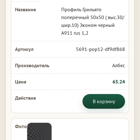
Профиль Грильято
поперечный 50х50 ( выс.30/
шир.10) Эконом черный
А911 rus 1,2
5691-pop12-df9df868
Албес
65.24
В корзину