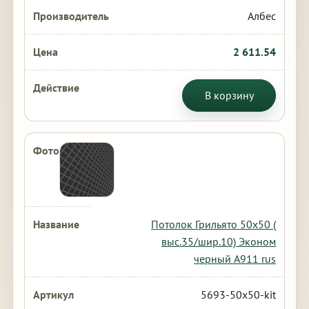
Албес
2 611.54
В корзину
Потолок Грильято 50х50 (
выс.35/шир.10) Эконом
черный А911 rus
5693-50x50-kit