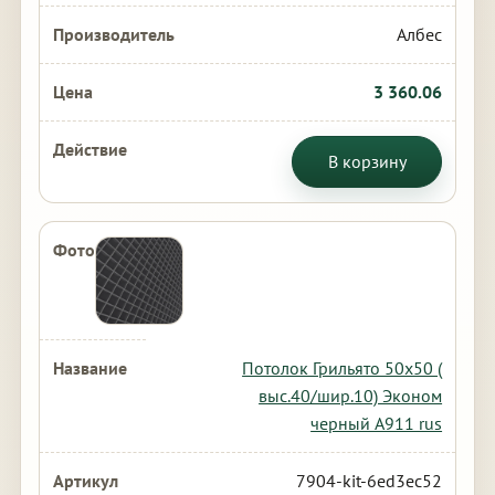
Албес
3 360.06
В корзину
Потолок Грильято 50х50 (
выс.40/шир.10) Эконом
черный А911 rus
7904-kit-6ed3ec52