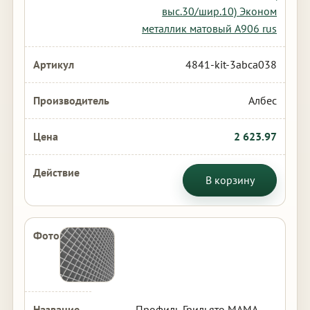
выс.30/шир.10) Эконом
металлик матовый А906 rus
4841-kit-3abca038
Албес
2 623.97
В корзину
Профиль Грильято МАМА