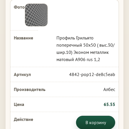
Профиль Грильято
поперечный 50х50 ( выс.30/
шир.10) Эконом металлик
матовый А906 rus 1,2
4842-pop12-de8c5eab
Албес
65.55
В корзину