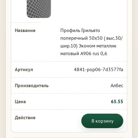
Профиль Грильято
поперечный 50х50 ( выс.30/
шир.10) Эконом металлик
матовый А906 rus 0,6
4841-pop06-7d3577fa
Албес
65.55
В корзину