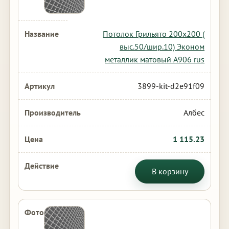
Потолок Грильято 200х200 (
выс.50/шир.10) Эконом
металлик матовый А906 rus
3899-kit-d2e91f09
Албес
1 115.23
В корзину