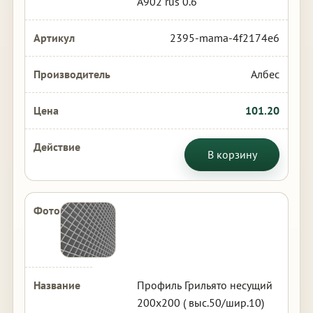
А902 rus 0.6
2395-mama-4f2174e6
Албес
101.20
В корзину
Профиль Грильято несущий
200х200 ( выс.50/шир.10)