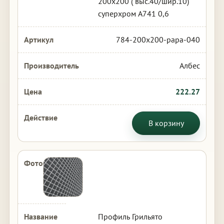
200х200 ( выс.40/шир.10)
суперхром А741 0,6
784-200x200-papa-040
Албес
222.27
В корзину
Профиль Грильято