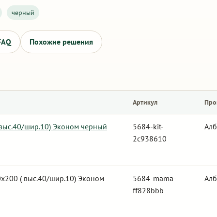
черный
FAQ
Похожие решения
Артикул
Про
 выс.40/шир.10) Эконом черный
5684-kit-
Алб
2c938610
х200 ( выс.40/шир.10) Эконом
5684-mama-
Алб
ff828bbb