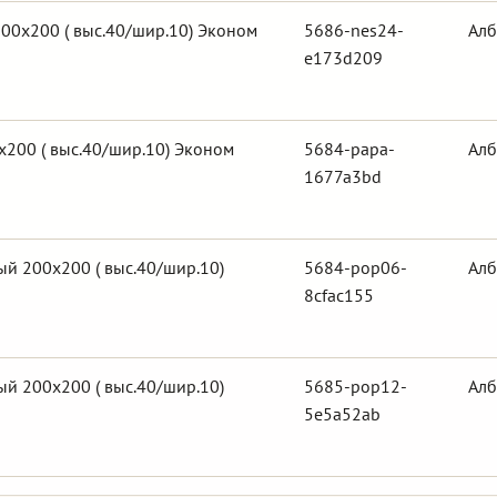
00х200 ( выс.40/шир.10) Эконом
5686-nes24-
Алб
e173d209
200 ( выс.40/шир.10) Эконом
5684-papa-
Алб
1677a3bd
й 200х200 ( выс.40/шир.10)
5684-pop06-
Алб
8cfac155
й 200х200 ( выс.40/шир.10)
5685-pop12-
Алб
5e5a52ab