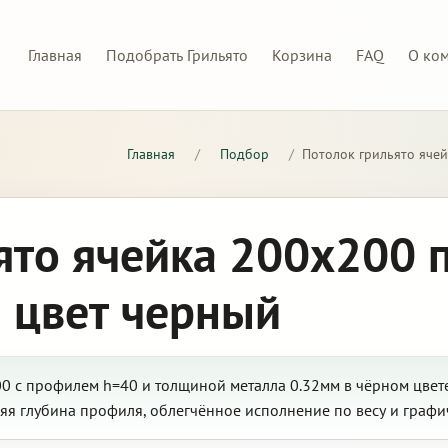
Главная
Подобрать Грильято
Корзина
FAQ
О ко
Главная
/
Подбор
/
Потолок грильято яче
ято ячейка 200х200 
 цвет черный
0 с профилем h=40 и толщиной металла 0.32мм в чёрном цвете
яя глубина профиля, облегчённое исполнение по весу и графи