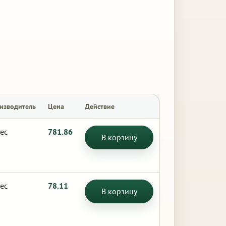
изводитель
Цена
Действие
ес
781.86
В корзину
ес
78.11
В корзину