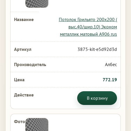
Потолок Грильято 200х200 (
выс.40/шир.10) Эконом
металлик матовый А906 rus
3875-kit-e5d92d3d
Албес
772.19
В корзину