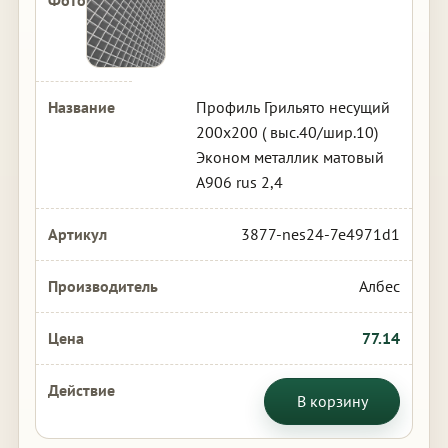
Профиль Грильято несущий
200х200 ( выс.40/шир.10)
Эконом металлик матовый
А906 rus 2,4
3877-nes24-7e4971d1
Албес
77.14
В корзину