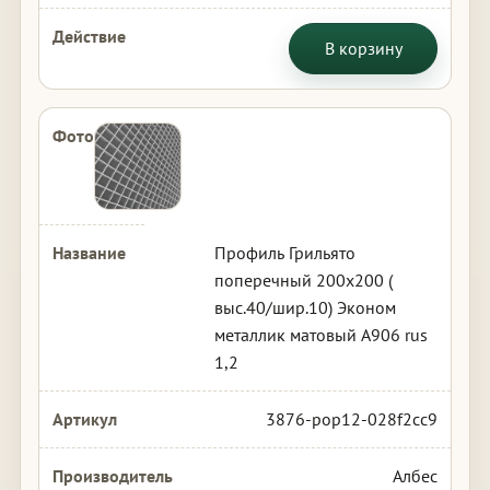
В корзину
Профиль Грильято
поперечный 200х200 (
выс.40/шир.10) Эконом
металлик матовый А906 rus
1,2
3876-pop12-028f2cc9
Албес