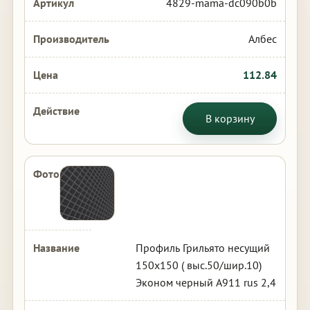
4829-mama-dc090b0b
Албес
112.84
В корзину
Профиль Грильято несущий
150х150 ( выс.50/шир.10)
Эконом черный А911 rus 2,4