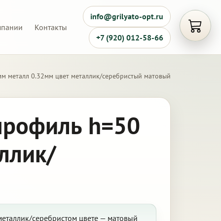
info@grilyato-opt.ru
мпании
Контакты
Открыть
+7 (920) 012-58-66
мм металл 0.32мм цвет металлик/серебристый матовый
профиль h=50
ллик/
металлик/серебристом цвете — матовый