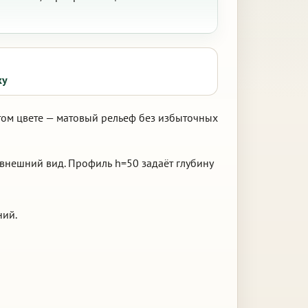
ку
том цвете — матовый рельеф без избыточных
 внешний вид. Профиль h=50 задаёт глубину
ний.