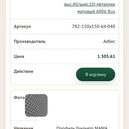
выс.40/шир.10) металлик
матовый А906 Rus
782-150x150-kit-040
Албес
1 305.61
В корзину
Профиль Грильято МАМА