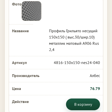
Профиль Грильято несущий
150х150 ( выс.30/шир.10)
металлик матовый А906 Rus
2,4
4816-150x150-nes24-040
Албес
76.79
В корзину