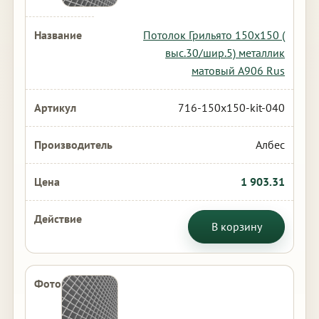
Потолок Грильято 150х150 (
выс.30/шир.5) металлик
матовый А906 Rus
716-150x150-kit-040
Албес
1 903.31
В корзину