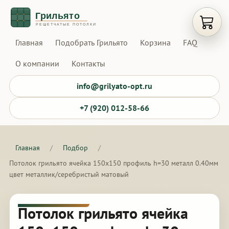
Открыт
Главная
Подобрать Грильято
Корзина
FAQ
О компании
Контакты
info@grilyato-opt.ru
+7 (920) 012-58-66
Главная
/
Подбор
/
Потолок грильято ячейка 150х150 профиль h=30 металл 0.40мм
цвет металлик/серебристый матовый
Потолок грильято ячейка