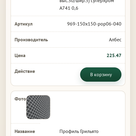
выс.30/шир.5) суперхром
А741 0,6
969-150x150-pop06-040
Албес
225.47
В корзину
Профиль Грильято