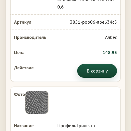
0,6
3851-pop06-abe634c5
Албес
148.95
В корзину
Профиль Грильято