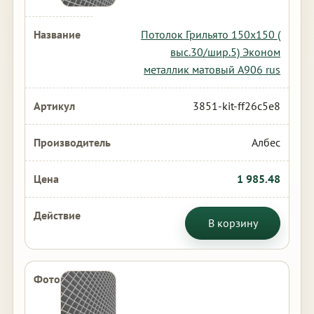
Потолок Грильято 150х150 (
выс.30/шир.5) Эконом
металлик матовый А906 rus
3851-kit-ff26c5e8
Албес
1 985.48
В корзину