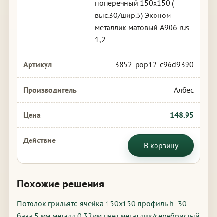
поперечный 150х150 (
выс.30/шир.5) Эконом
металлик матовый А906 rus
1,2
3852-pop12-c96d9390
Албес
148.95
В корзину
Похожие решения
Потолок грильято ячейка 150х150 профиль h=30
база 5 мм металл 0.32мм цвет металлик/серебристый