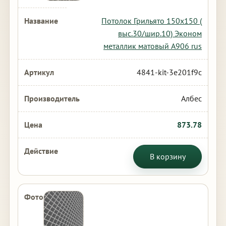
Потолок Грильято 150х150 (
выс.30/шир.10) Эконом
металлик матовый А906 rus
4841-kit-3e201f9c
Албес
873.78
В корзину