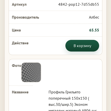
4842-pop12-7d55db55
Албес
65.55
В корзину
Профиль Грильято
поперечный 150х150 (
выс.30/шир.5) Эконом
металлик матовый А906 rus