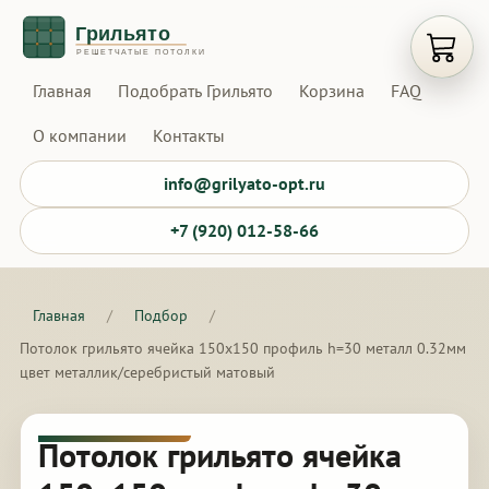
Открыт
Главная
Подобрать Грильято
Корзина
FAQ
О компании
Контакты
info@grilyato-opt.ru
+7 (920) 012-58-66
Главная
/
Подбор
/
Потолок грильято ячейка 150х150 профиль h=30 металл 0.32мм
цвет металлик/серебристый матовый
Потолок грильято ячейка