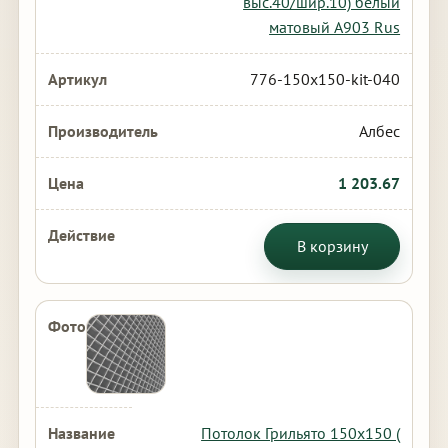
выс.40/шир.10) белый
матовый А903 Rus
776-150x150-kit-040
Албес
1 203.67
В корзину
Потолок Грильято 150х150 (