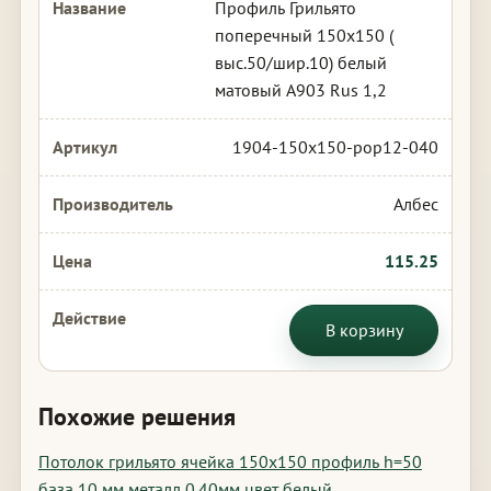
Профиль Грильято
поперечный 150х150 (
выс.50/шир.10) белый
матовый А903 Rus 1,2
1904-150x150-pop12-040
Албес
115.25
В корзину
Похожие решения
Потолок грильято ячейка 150х150 профиль h=50
база 10 мм металл 0.40мм цвет белый