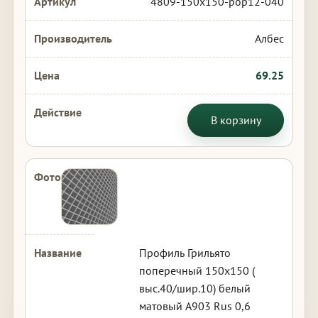
4809-150x150-pop12-040
Албес
69.25
В корзину
Профиль Грильято
поперечный 150х150 (
выс.40/шир.10) белый
матовый А903 Rus 0,6