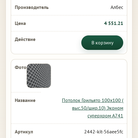
Албес
4 551.21
В корзину
Потолок Грильято 100х100 (
выс.50/шир.10) Эконом
суперхром А741
2442-kit-56aee5fc