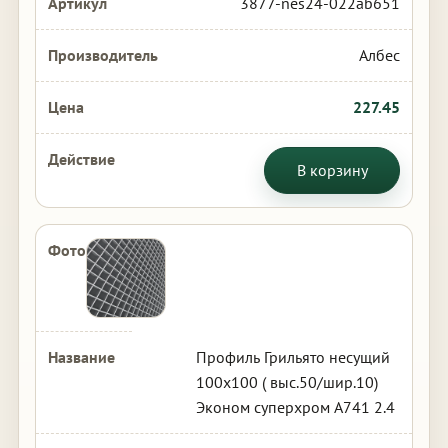
3877-nes24-022ab651
Албес
227.45
В корзину
Профиль Грильято несущий
100х100 ( выс.50/шир.10)
Эконом суперхром А741 2.4