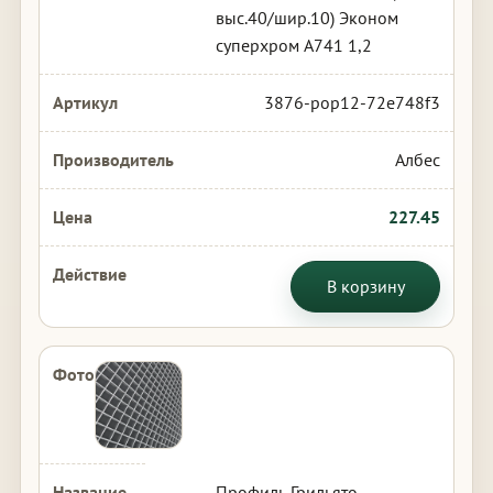
выс.40/шир.10) Эконом
суперхром А741 1,2
3876-pop12-72e748f3
Албес
227.45
В корзину
Профиль Грильято