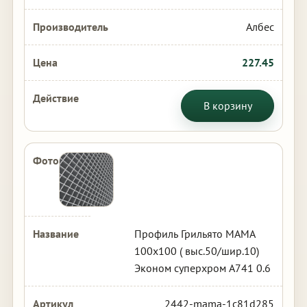
Албес
227.45
В корзину
Профиль Грильято МАМА
100х100 ( выс.50/шир.10)
Эконом суперхром А741 0.6
2442-mama-1c81d285