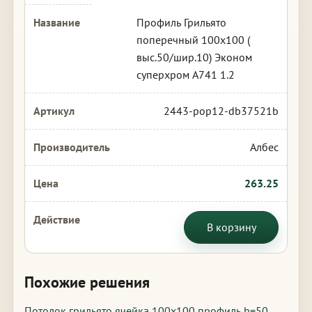
Профиль Грильято
поперечный 100х100 (
выс.50/шир.10) Эконом
суперхром А741 1.2
2443-pop12-db37521b
Албес
263.25
В корзину
Похожие решения
Потолок грильято ячейка 100х100 профиль h=50