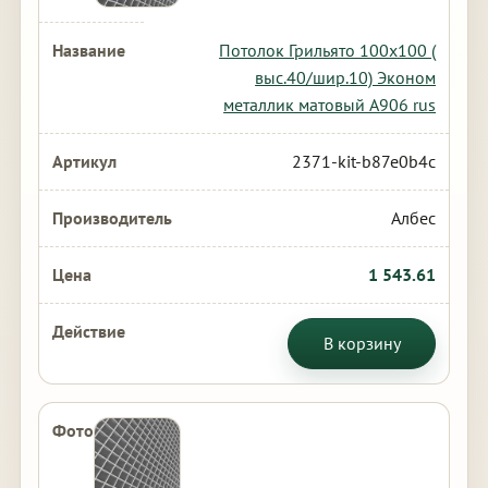
Потолок Грильято 100х100 (
выс.40/шир.10) Эконом
металлик матовый А906 rus
2371-kit-b87e0b4c
Албес
1 543.61
В корзину