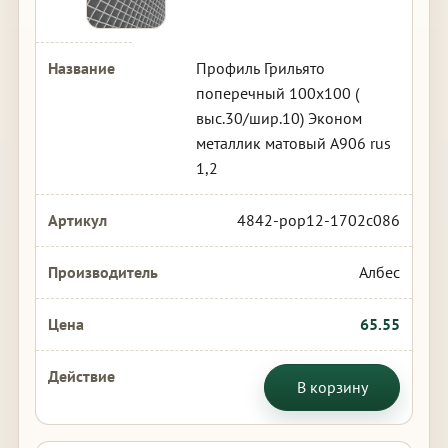
Профиль Грильято
поперечный 100х100 (
выс.30/шир.10) Эконом
металлик матовый А906 rus
1,2
4842-pop12-1702c086
Албес
65.55
В корзину