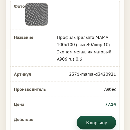
Профиль Грильято МАМА
100х100 ( выс.40/шир.10)
Эконом металлик матовый
А906 rus 0,6
2371-mama-d3420921
Албес
77.14
В корзину