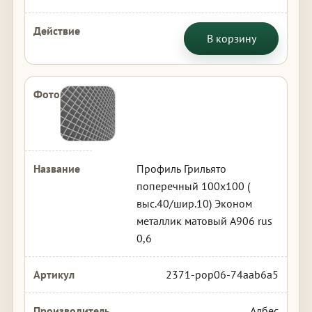
В корзину
Профиль Грильято
поперечный 100х100 (
выс.40/шир.10) Эконом
металлик матовый А906 rus
0,6
2371-pop06-74aab6a5
Албес