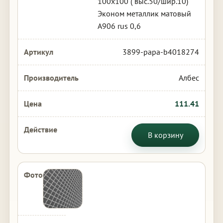
100х100 ( выс.50/шир.10)
Эконом металлик матовый
А906 rus 0,6
3899-papa-b4018274
Албес
111.41
В корзину