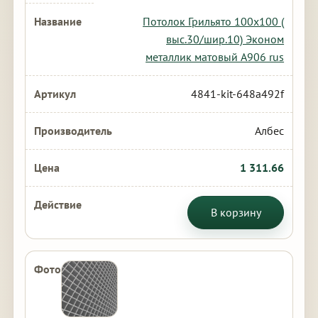
Потолок Грильято 100х100 (
выс.30/шир.10) Эконом
металлик матовый А906 rus
4841-kit-648a492f
Албес
1 311.66
В корзину