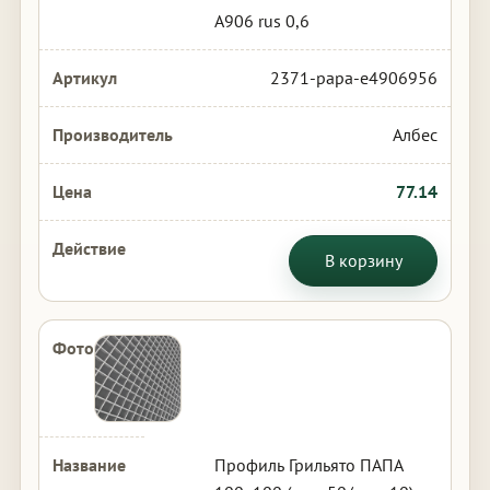
А906 rus 0,6
2371-papa-e4906956
Албес
77.14
В корзину
Профиль Грильято ПАПА