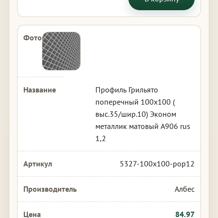
Профиль Грильято
поперечный 100х100 (
выс.35/шир.10) Эконом
металлик матовый А906 rus
1,2
5327-100x100-pop12
Албес
84.97