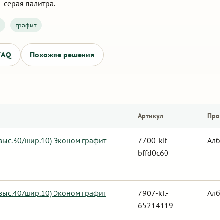
-серая палитра.
0
графит
FAQ
Похожие решения
Артикул
Про
 выс.30/шир.10) Эконом графит
7700-kit-
Алб
bffd0c60
 выс.40/шир.10) Эконом графит
7907-kit-
Алб
65214119