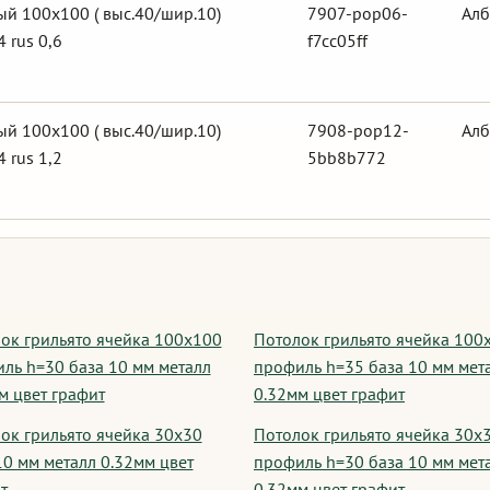
й 100х100 ( выс.40/шир.10)
7907-pop06-
Алб
 rus 0,6
f7cc05ff
й 100х100 ( выс.40/шир.10)
7908-pop12-
Алб
 rus 1,2
5bb8b772
ок грильято ячейка 100х100
Потолок грильято ячейка 100
ль h=30 база 10 мм металл
профиль h=35 база 10 мм мет
м цвет графит
0.32мм цвет графит
ок грильято ячейка 30х30
Потолок грильято ячейка 30х
10 мм металл 0.32мм цвет
профиль h=30 база 10 мм мет
т
0.32мм цвет графит