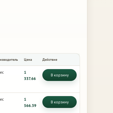
изводитель
Цена
Действие
ес
1
В корзину
337.66
ес
1
В корзину
566.39