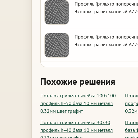
Профиль Грильято поперечны
Эконом графит матовый А724
Профиль Грильято поперечны
Эконом графит матовый А724
Похожие решения
Потолок грильято ячейка 100х100
Потол
профиль h=50 база 10 мм металл
профи
0.32мм цвет графит
0.32м
Потолок грильято ячейка 30х30
Потол
профиль h=40 база 10 мм металл
база 
0.32мм цвет графит
графи