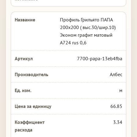
Профиль Грильято ПАПА
200х200 ( выс.30/шир.10)
Эконом графит матовый
А724 rus 0,6
7700-papa-13eb4fba
Албес
м
66.85
3.34