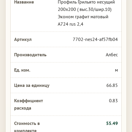
Профиль Грильято несущий
200х200 ( выс.30/шир.10)
Эконом графит матовый
А724 rus 2,4
7702-nes24-af57fb04
Албес
м
66.85
0.83
55.49