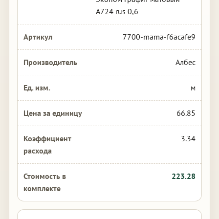
А724 rus 0,6
7700-mama-f6acafe9
Албес
м
66.85
3.34
223.28