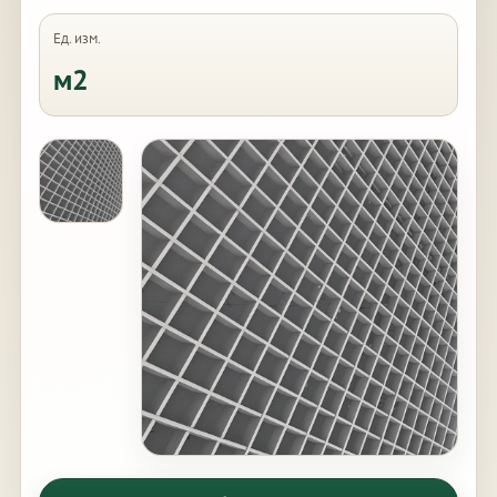
Ед. изм.
м2